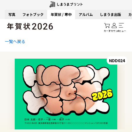
写真
フォトブック
年賀状 / 寒中
アルバム
しまうま出版
カ
カート
アカウント
メニュー
一覧へ戻る
NDD024