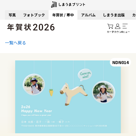
写真
フォトブック
年賀状 / 寒中
アルバム
しまうま出版
カ
カート
アカウント
メニュー
一覧へ戻る
NDN014