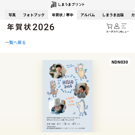
写真
フォトブック
年賀状 / 寒中
アルバム
しまうま出版
カ
カート
アカウント
メニュー
一覧へ戻る
NDN030