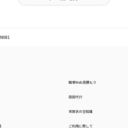
N081
簡単Web見積もり
投函代行
年賀状の豆知識
問
ご利用に際して