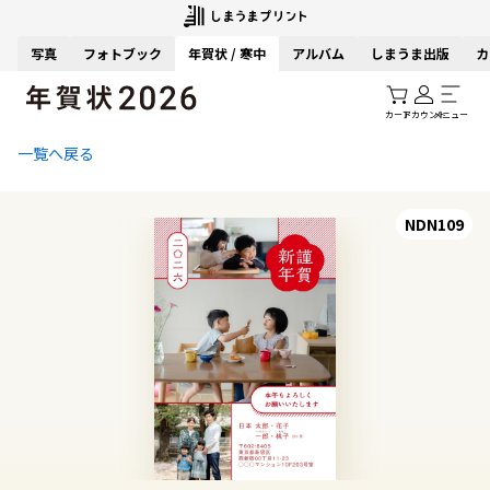
写真
フォトブック
年賀状 / 寒中
アルバム
しまうま出版
カ
カート
アカウント
メニュー
一覧へ戻る
NDN109