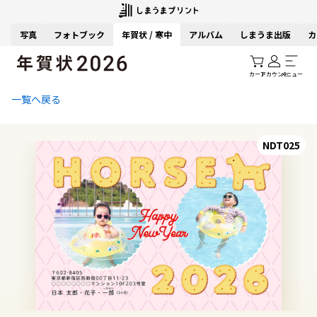
写真
フォトブック
年賀状 / 寒中
アルバム
しまうま出版
カ
カート
アカウント
メニュー
一覧へ戻る
NDT025