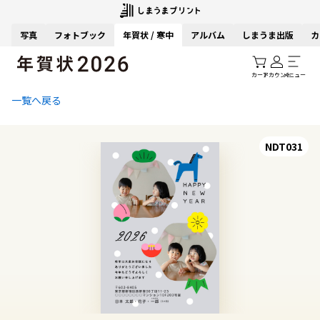
写真
フォトブック
年賀状 / 寒中
アルバム
しまうま出版
カ
カート
アカウント
メニュー
一覧へ戻る
NDT031