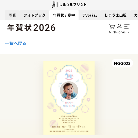
写真
フォトブック
年賀状 / 寒中
アルバム
しまうま出版
カ
カート
アカウント
メニュー
一覧へ戻る
NGG023