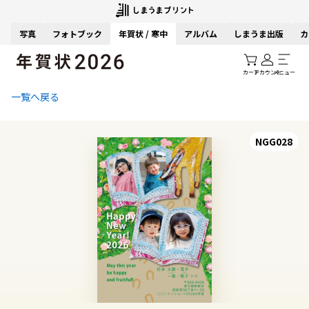
写真
フォトブック
年賀状 / 寒中
アルバム
しまうま出版
カ
カート
アカウント
メニュー
一覧へ戻る
NGG028