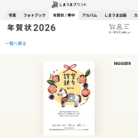
写真
フォトブック
年賀状 / 寒中
アルバム
しまうま出版
カ
カート
アカウント
メニュー
一覧へ戻る
NGG059