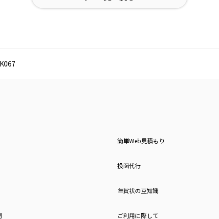
067
簡単Web見積もり
投函代行
年賀状の豆知識
問
ご利用に際して