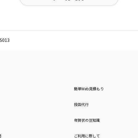
013
簡単Web見積もり
投函代行
年賀状の豆知識
問
ご利用に際して