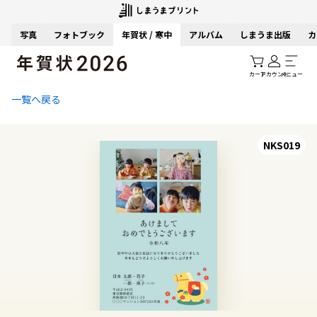
写真
フォトブック
年賀状 / 寒中
アルバム
しまうま出版
カ
カート
アカウント
メニュー
一覧へ戻る
NKS019