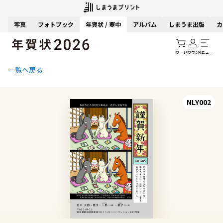
写真
フォトブック
年賀状 / 寒中
アルバム
しまうま出版
カ
カート
アカウント
メニュー
一覧へ戻る
NLY002